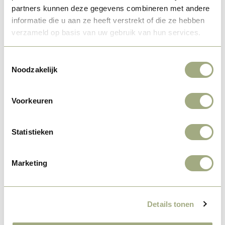
15
partners kunnen deze gegevens combineren met andere
informatie die u aan ze heeft verstrekt of die ze hebben
verzameld op basis van uw gebruik van hun services.
Vakantieoord de Bronzen Emmer
Toestemmingsselectie
Meppen
Noodzakelijk
Kamperen of huren

Voorkeuren
Zwembad

Prachtige ligging, aan de rand van

Statistieken
het bos
Manege

Marketing
Bekijk Camping
Details tonen