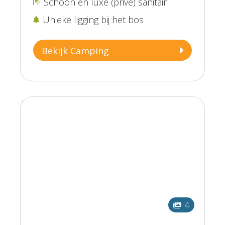
Schoon en luxe (privé) sanitair

Unieke ligging bij het bos

Bekijk Camping
4