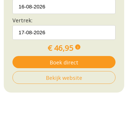
Vertrek:
€ 46,95
i
Boek direct
Bekijk website