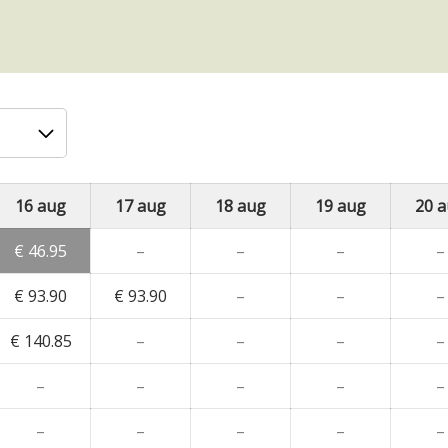
16 aug
17 aug
18 aug
19 aug
20 
€ 46.95
–
–
–
–
€ 93.90
€ 93.90
–
–
–
€ 140.85
–
–
–
–
–
–
–
–
–
–
–
–
–
–