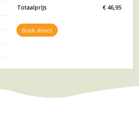
Totaalprijs
€ 46,95
–
–
–
–
–
–
–
–
Boek direct
–
–
–
–
–
–
–
–