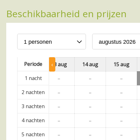
Beschikbaarheid en prijzen
Periode
‹
ug
12 aug
13 aug
14 aug
15 aug
1 nacht
–
–
–
–
2 nachten
–
–
–
–
3 nachten
–
–
–
–
4 nachten
–
–
–
–
5 nachten
–
–
–
–