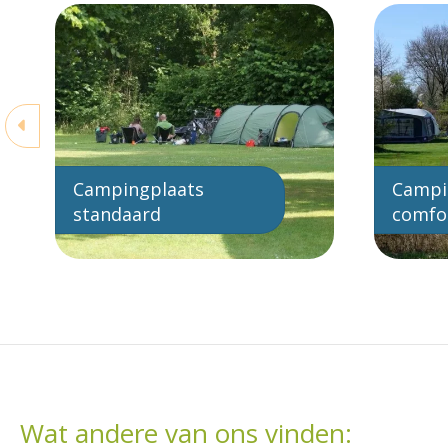
Campingplaats
Campi
standaard
comfo
Wat andere van ons vinden: