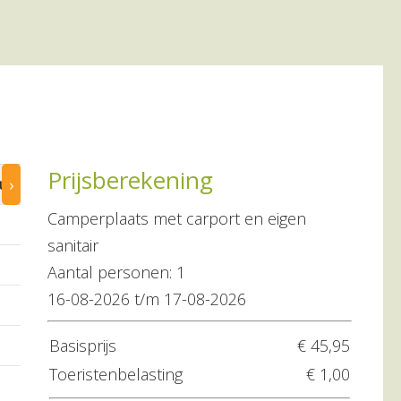
Prijsberekening
›
aug
21 aug
22 aug
23 aug
24 aug
Camperplaats met carport en eigen
–
–
–
–
sanitair
–
–
–
–
Aantal personen: 1
16-08-2026 t/m 17-08-2026
–
–
–
–
Basisprijs
€ 45,95
–
–
–
–
Toeristenbelasting
€ 1,00
–
–
–
–