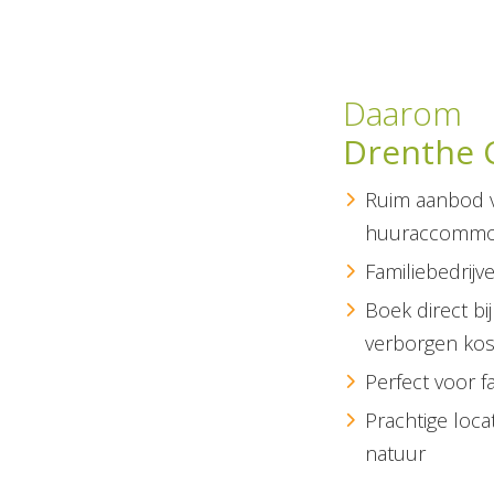
Daarom
Drenthe 
Ruim aanbod 
huuraccommo
Familiebedrijv
Boek direct bi
verborgen ko
Perfect voor f
Prachtige loca
natuur