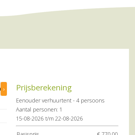
Prijsberekening
›
aug
20 aug
21 aug
22 aug
23 aug
Eenouder verhuurtent - 4 persoons
–
–
–
–
Aantal personen: 1
–
–
–
–
15-08-2026 t/m 22-08-2026
–
–
–
–
Basisprijs
€ 770,00