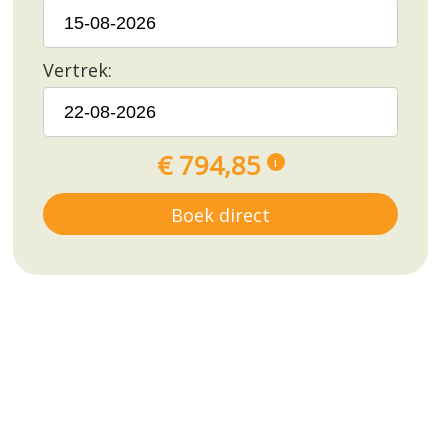
Vertrek:
€ 794,85
i
Boek direct