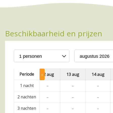
Beschikbaarheid en prijzen
Periode
‹
ug
11 aug
12 aug
13 aug
14 aug
1 nacht
–
–
–
–
2 nachten
–
–
–
–
3 nachten
–
–
–
–