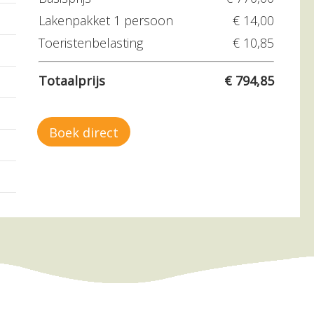
–
–
–
–
Lakenpakket 1 persoon
€ 14,00
Toeristenbelasting
€ 10,85
–
–
–
–
Totaalprijs
€ 794,85
–
–
–
–
–
–
–
–
Boek direct
–
–
–
–
–
–
–
–