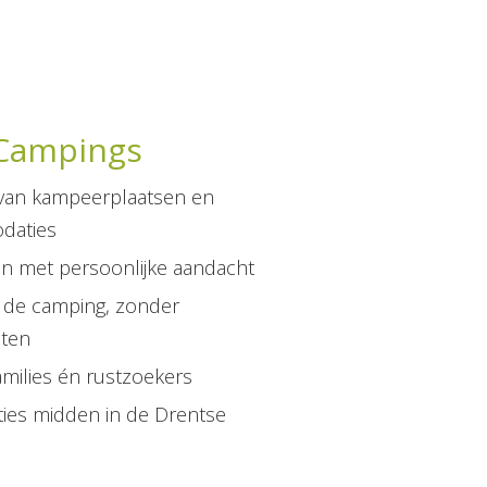
Campings
van kampeerplaatsen en
daties
en met persoonlijke aandacht
j de camping, zonder
sten
amilies én rustzoekers
ties midden in de Drentse