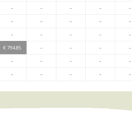
–
–
–
–
–
–
–
–
–
–
–
–
–
–
–
€ 794.85
–
–
–
–
–
–
–
–
–
–
–
–
–
–