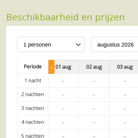
Beschikbaarheid en prijzen
Periode
‹
 jul.
31 jul.
01 aug
02 aug
03 aug
1 nacht
–
–
–
2 nachten
–
–
–
3 nachten
–
–
–
4 nachten
–
–
–
5 nachten
–
–
–