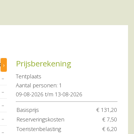
Prijsberekening
›
8 aug
09 aug
10 aug
11 aug
12 aug
Tentplaats
–
–
–
–
–
Aantal personen: 1
–
–
–
–
–
09-08-2026 t/m 13-08-2026
–
–
–
–
–
Basisprijs
€ 131,20
–
€ 144.90
€ 144.90
€ 144.90
€ 144.90
Reserveringskosten
€ 7,50
Toeristenbelasting
€ 6,20
–
€ 179.25
€ 179.25
€ 179.25
€ 179.25