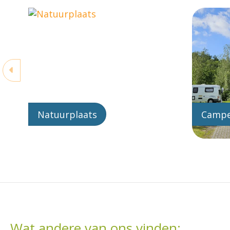
Natuurplaats
Campe
Wat andere van ons vinden: