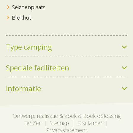
Seizoenplaats
Blokhut
Type camping
Boscamping
Speciale faciliteiten
Bungalowpark
Chaletpark
Camper faciliteiten
Informatie
Familiecamping
Manege of paardenbox
Kindercamping
Privé sanitair
Omgeving
Rustige camping
Winter faciliteiten
Contact
Ontwerp, realisatie & Zoek & Boek oplossing
TenZer
|
Sitemap
|
Disclaimer
|
Vakantiepark
Zwembad
Voor bedrijven
Privacystatement