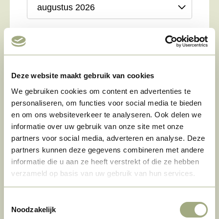
Periode
‹
›
10 aug
11 aug
12 aug
13 aug
14 au
1 nacht
–
–
€ 77.00
–
–
Deze website maakt gebruik van cookies
2 nachten
–
–
–
–
–
We gebruiken cookies om content en advertenties te
personaliseren, om functies voor social media te bieden
3 nachten
–
–
–
–
–
en om ons websiteverkeer te analyseren. Ook delen we
informatie over uw gebruik van onze site met onze
4 nachten
–
–
–
–
–
partners voor social media, adverteren en analyse. Deze
partners kunnen deze gegevens combineren met andere
5 nachten
–
–
–
–
–
informatie die u aan ze heeft verstrekt of die ze hebben
6 nachten
verzameld op basis van uw gebruik van hun services.
–
–
–
–
–
1 week
–
–
–
–
–
Toestemmingsselectie
Noodzakelijk
2 weken
–
–
–
–
–