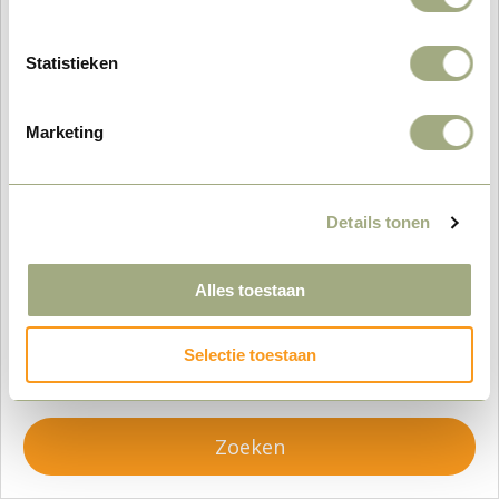
Hoe wilt u overnachten?
Statistieken
Wie gaat er mee?
Marketing
–
+
Details tonen
Aankomst:
Alles toestaan
Vertrek:
Selectie toestaan
Zoeken