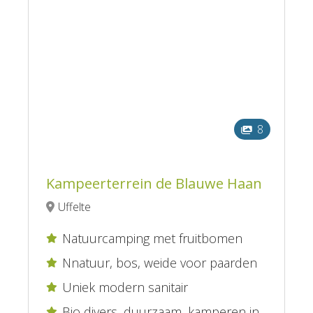
8
Kampeerterrein de Blauwe Haan
Uffelte
Natuurcamping met fruitbomen

Nnatuur, bos, weide voor paarden

Uniek modern sanitair

Bio divers, duurzaam, kamperen in
