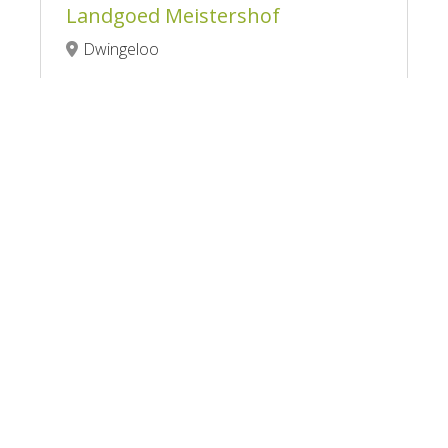
Landgoed Meistershof
Dwingeloo
Tent toegestaan

Douche naar verbruik

Hond toegestaan

Ligging aan de rand van nationaal

park Dwingelderveld
Bekijk Camping