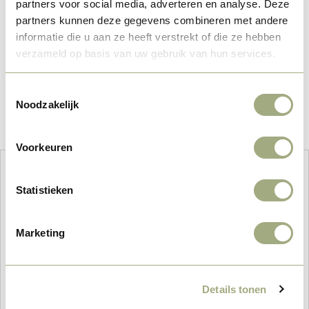
partners voor social media, adverteren en analyse. Deze
partners kunnen deze gegevens combineren met andere
informatie die u aan ze heeft verstrekt of die ze hebben
verzameld op basis van uw gebruik van hun services.
Toestemmingsselectie
Noodzakelijk
Voorkeuren
Hoe wilt u overnachten?
Statistieken
Wie gaat er mee?
Marketing
–
+
Details tonen
Aankomst: