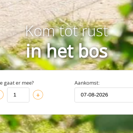
Kom tot rust
in het bos
e gaat er mee?
Aankomst:
–
+