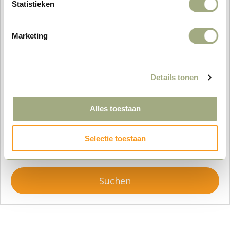
Statistieken
Wer kommt mit?
Marketing
–
+
Details tonen
Ankunft:
Alles toestaan
Abreise:
Selectie toestaan
Suchen