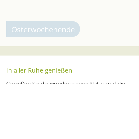
Osterwochenende
In aller Ruhe genießen
Genießen Sie die wunderschöne Natur und die
Ruhe der Vor- und Nachsaison. Radeln Sie durch
ausgedehnte Wälder, wandern Sie entlang von
Heideflächen und entdecken Sie stimmungsvolle
Dörfer ohne den Trubel der Hochsaison. Mit
speziellen Arrangements übernachten Sie