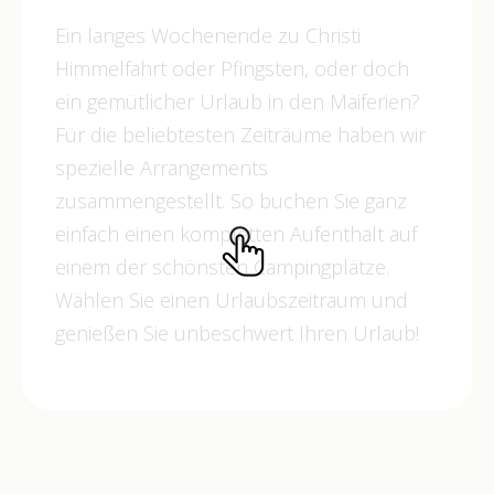
Ein langes Wochenende zu Christi
Himmelfahrt oder Pfingsten, oder doch
ein gemütlicher Urlaub in den Maiferien?
Für die beliebtesten Zeiträume haben wir
spezielle Arrangements
zusammengestellt. So buchen Sie ganz
einfach einen kompletten Aufenthalt auf
einem der schönsten Campingplätze.
Wählen Sie einen Urlaubszeitraum und
genießen Sie unbeschwert Ihren Urlaub!