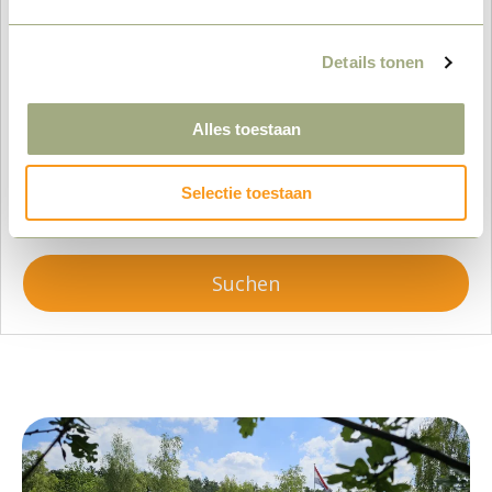
–
+
Details tonen
Ankunft:
Alles toestaan
Abreise:
Selectie toestaan
Suchen