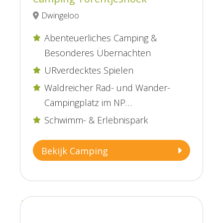
Dwingeloo
Abenteuerliches Camping &

Besonderes Übernachten
URverdecktes Spielen

Waldreicher Rad- und Wander-

Campingplatz im NP
Dwingelderveld
Schwimm- & Erlebnispark

Bekijk Camping