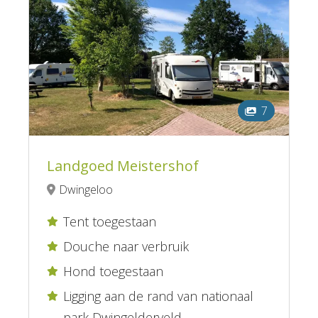
7
Landgoed Meistershof
Dwingeloo
Tent toegestaan

Douche naar verbruik

Hond toegestaan

Ligging aan de rand van nationaal

park Dwingelderveld