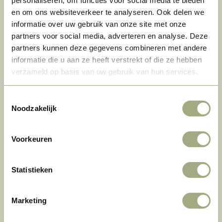
personaliseren, om functies voor social media te bieden
1 Nacht
–
–
–
en om ons websiteverkeer te analyseren. Ook delen we
informatie over uw gebruik van onze site met onze
2 Nächte
–
–
–
partners voor social media, adverteren en analyse. Deze
partners kunnen deze gegevens combineren met andere
3 Nächte
–
–
–
informatie die u aan ze heeft verstrekt of die ze hebben
verzameld op basis van uw gebruik van hun services.
4 Nächte
–
–
–
Toestemmingsselectie
5 Nächte
–
–
–
Noodzakelijk
6 Nächte
–
–
–
Voorkeuren
1 Woche
–
–
–
2 Wochen
–
–
–
Statistieken
3 Wochen
–
–
–
Marketing