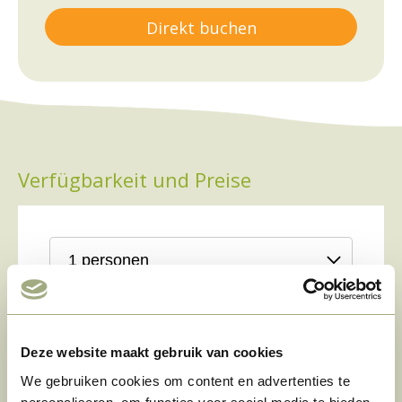
Direkt buchen
Verfügbarkeit und Preise
Deze website maakt gebruik van cookies
Zeitraum
‹
›
We gebruiken cookies om content en advertenties te
 jul.
31 jul.
01 aug
02 aug
03 aug