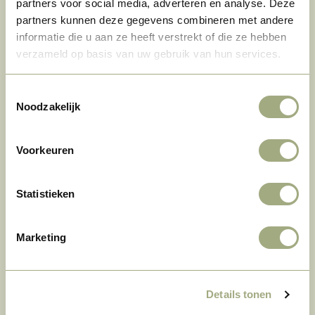
partners voor social media, adverteren en analyse. Deze
2 Nächte
–
–
–
partners kunnen deze gegevens combineren met andere
informatie die u aan ze heeft verstrekt of die ze hebben
3 Nächte
–
–
–
verzameld op basis van uw gebruik van hun services.
4 Nächte
–
–
–
Toestemmingsselectie
Noodzakelijk
5 Nächte
–
–
–
6 Nächte
–
–
–
Voorkeuren
1 Woche
–
–
–
Statistieken
2 Wochen
–
–
–
Marketing
3 Wochen
–
–
–
Preisberechnung
Details tonen