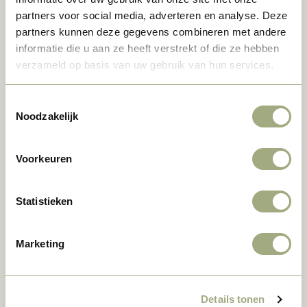
Nicht erlaubt

partners voor social media, adverteren en analyse. Deze
partners kunnen deze gegevens combineren met andere
informatie die u aan ze heeft verstrekt of die ze hebben
Mehr Info
verzameld op basis van uw gebruik van hun services.
Toestemmingsselectie
Noodzakelijk
Voorkeuren
Statistieken
Marketing
9
Details tonen