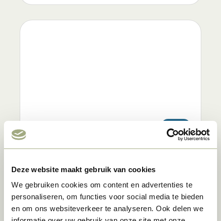
11
Glamping Tent
Deze website maakt gebruik van cookies
Glampingzelt
We gebruiken cookies om content en advertenties te

personaliseren, om functies voor social media te bieden
Innen- und Außenpool

en om ons websiteverkeer te analyseren. Ook delen we
4 Personen

informatie over uw gebruik van onze site met onze