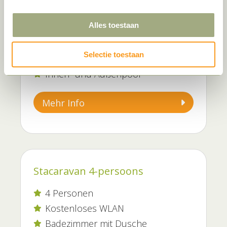
Sheddie
Alles toestaan
2 Personen

WLAN

Selectie toestaan
Außenküche, Hängematte, Sitzplatz

Innen- und Außenpool

Mehr Info
Stacaravan 4-persoons
4 Personen

Kostenloses WLAN

Badezimmer mit Dusche
