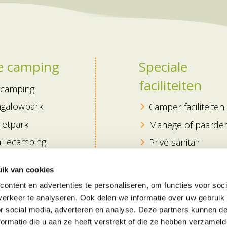
e camping
Speciale
faciliteiten
camping
galowpark
Camper faciliteiten
letpark
Manege of paarde
iliecamping
Privé sanitair
dercamping
Winter faciliteiten
ik van cookies
tige camping
Zwembad
ontent en advertenties te personaliseren, om functies voor soci
antiepark
Binnenzwembad
erkeer te analyseren. Ook delen we informatie over uw gebruik
or social media, adverteren en analyse. Deze partners kunnen 
dvriendelijke
Alle faciliteiten
ormatie die u aan ze heeft verstrekt of die ze hebben verzameld