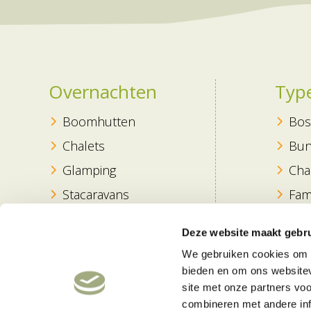
Overnachten
Typ
Boomhutten
Bos
Chalets
Bun
Glamping
Cha
Stacaravans
Fam
Seizoenplaats
Kin
Deze website maakt gebru
Blokhut
Rus
We gebruiken cookies om c
Vak
bieden en om ons websitev
site met onze partners vo
Hon
combineren met andere inf