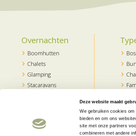
Overnachten
Typ
Boomhutten
Bos
Chalets
Bun
Glamping
Cha
Stacaravans
Fam
Seizoenplaats
Kin
Deze website maakt gebru
Blokhut
Rus
We gebruiken cookies om c
Vak
bieden en om ons websitev
site met onze partners vo
Hon
combineren met andere inf