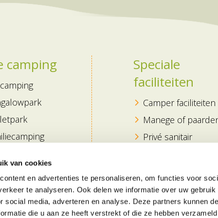
e camping
Speciale
faciliteiten
camping
galowpark
Camper faciliteiten
letpark
Manege of paarde
iliecamping
Privé sanitair
dercamping
Winter faciliteiten
ik van cookies
tige camping
Zwembad
ontent en advertenties te personaliseren, om functies voor soci
antiepark
Binnenzwembad
erkeer te analyseren. Ook delen we informatie over uw gebruik
or social media, adverteren en analyse. Deze partners kunnen 
dvriendelijke
Alle faciliteiten
ormatie die u aan ze heeft verstrekt of die ze hebben verzameld