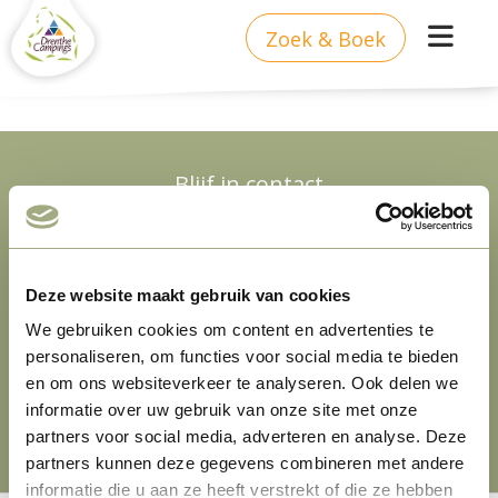
Zoek & Boek
Blijf in contact
Niets missen van de leukste campings in
Drenthe? Schrijf je in voor onze nieuwsbrief en
Deze website maakt gebruik van cookies
ontvang inspiratie, handige tips en de mooiste
kampeerplaatsen en accommodaties direct in
We gebruiken cookies om content en advertenties te
personaliseren, om functies voor social media te bieden
je inbox!
en om ons websiteverkeer te analyseren. Ook delen we
informatie over uw gebruik van onze site met onze
Nieuwsbrief inschrijven
partners voor social media, adverteren en analyse. Deze
partners kunnen deze gegevens combineren met andere
informatie die u aan ze heeft verstrekt of die ze hebben